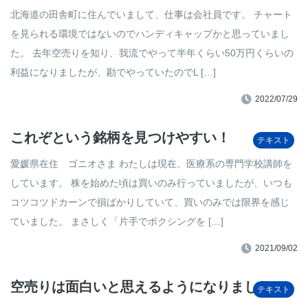
北海道の田舎町に住んでいまして、仕事は会社員です。 チャート
を見られる環境ではないのでハンディキャップかと思っていまし
た。 去年空売りを知り、我流でやって半年くらい50万円くらいの
利益になりましたが、勘でやっていたのでL […]
2022/07/29
これぞという銘柄を見つけやすい！
テキスト
愛媛県在住 ゴニオさま わたしは現在、医療系の専門学校講師を
しています。 株を始めた頃は買いのみ行っていましたが、いつも
コツコツドカーンで損ばかりしていて、買いのみでは限界を感じ
ていました。 まさしく「片手でボクシングを […]
2021/09/02
空売りは面白いと思えるようになりました！
テキスト