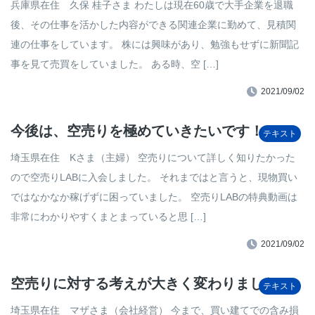
兵庫県在住 久保 桂子さま わたしは現在60歳で大手企業を退職
後、その仕事を活かした内容ができる関連企業に勤めて、見積関
連の仕事をしています。 株には興味があり、勉強もせずに新聞記
事を見て売買をしていました。 ある時、空 […]
2021/09/02
今後は、空売りを極めていきたいです！
テキスト
埼玉県在住 Kさま（主婦） 空売りについて詳しく知りたかった
ので空売りLABに入会しました。 それまではと言うと、現物買い
ではなかなか稼げずに困っていました。 空売りLABの特典動画は
非常にわかりやすくまとまっていると思 […]
2021/09/02
空売りに対する考えが大きく変わりました！
テキスト
埼玉県在住 マザさま（会社経営） 今まで、買い建てでの含み損