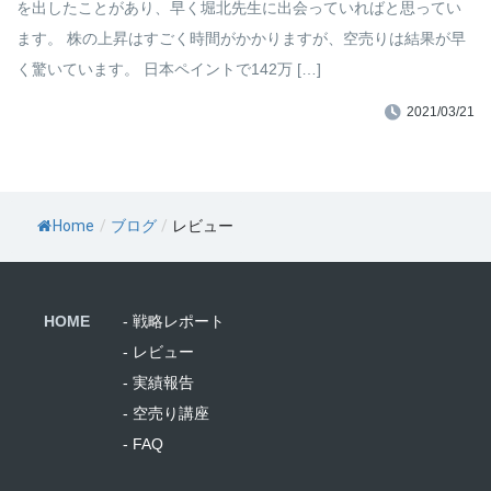
を出したことがあり、早く堀北先生に出会っていればと思ってい
ます。 株の上昇はすごく時間がかかりますが、空売りは結果が早
く驚いています。 日本ペイントで142万 […]
2021/03/21
Home
/
ブログ
/
レビュー
HOME
- 戦略レポート
- レビュー
- 実績報告
- 空売り講座
- FAQ