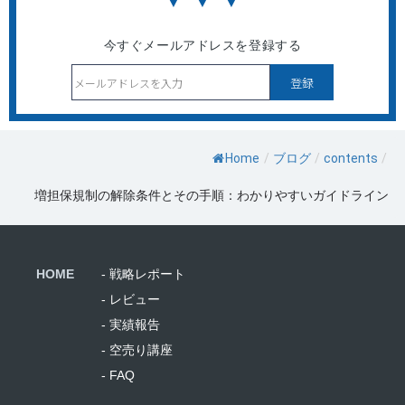
▼ ▼ ▼
今すぐメールアドレスを登録する
Home
/
ブログ
/
contents
/
増担保規制の解除条件とその手順：わかりやすいガイドライン
HOME
- 戦略レポート
- レビュー
- 実績報告
- 空売り講座
- FAQ