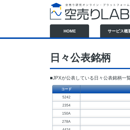
HOME
サービス概
日々公表銘柄
■JPXが公表している日々公表銘柄一