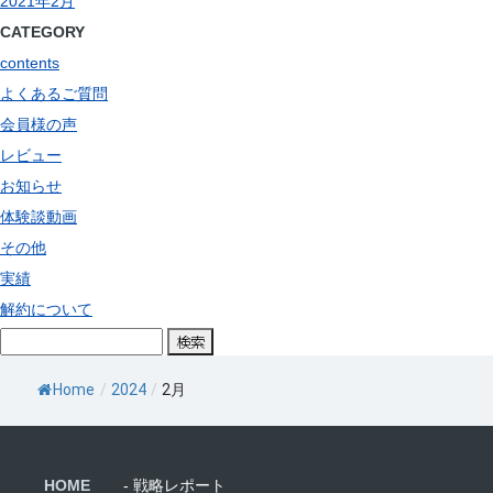
2021年2月
CATEGORY
contents
よくあるご質問
会員様の声
レビュー
お知らせ
体験談動画
その他
実績
解約について
検
索:
Home
/
2024
/
2月
HOME
- 戦略レポート